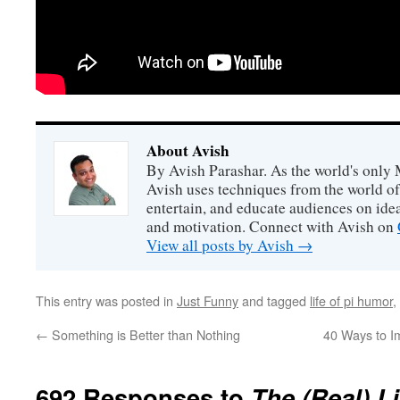
About Avish
By Avish Parashar. As the world's only 
Avish uses techniques from the world o
entertain, and educate audiences on idea
and motivation. Connect with Avish on
View all posts by Avish
→
This entry was posted in
Just Funny
and tagged
life of pi humor
,
←
Something is Better than Nothing
40 Ways to I
692 Responses to
The (Real) Li