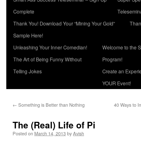
Complete
Telesemina
Thank You! Download Your “Mining Your Gold”
Than
Sample Here!
Unleashing Your Inner Comedian!
Welcome to the S
The Art of Being Funny Without
Program!
Telling Jokes
Create an Experi
YOUR Event!
←
Something is Better than Nothing
40 Ways to I
The (Real) Life of Pi
Posted on
March 14, 2013
by
Avish