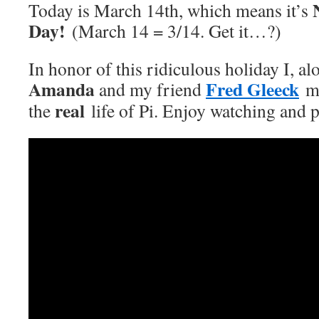
Today is March 14th, which means it’s
Day!
(March 14 = 3/14. Get it…?)
In honor of this ridiculous holiday I, a
Amanda
Fred Gleeck
and my friend
ma
real
the
life of Pi. Enjoy watching and p