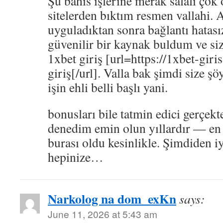
Şu bahis işlerine merak salalı çok
sitelerden bıktım resmen vallahi. 
uyguladıktan sonra bağlantı hatası
güvenilir bir kaynak buldum ve si
1xbet giriş [url=https://1xbet-gir
giriş[/url]. Valla bak şimdi size 
işin ehli belli başlı yani.
bonusları bile tatmin edici gerçekt
denedim emin olun yıllardır — e
burası oldu kesinlikle. Şimdiden iy
hepinize…
Narkolog na dom_exKn
says:
June 11, 2026 at 5:43 am