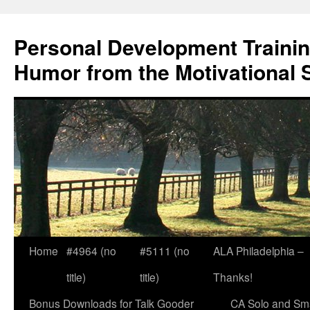
Skip
to
Personal Development Trainin
content
Humor from the Motivational 
Home
#4964 (no
#5111 (no
ALA Philadelphia –
title)
title)
Thanks!
Bonus Downloads for Talk Gooder
CA Solo and Sma