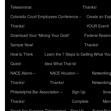
Teleseminar
Thanks!
Colorado Court Employees Conference –
Create an Exp
Thanks!
YOUR Event!
Download Your “Mining Your Gold”
Federal Reserv
Sample Now!
Thanks!
How to Think
Learn the 7 Steps to Getting What Yo
Quick!
Idea What That Is!
NACE Alamo –
NACE Houston –
Networking
Thanks!
Thanks!
Networkin
Philadelphia Bar Association –
Sign Up
Smar
Thanks!
Complete
Ment
Smart Ass Success Teleseminar – Sign Up
Super Spea